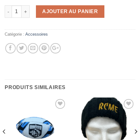
quantité de Stylo BIC
AJOUTER AU PANIER
Catégorie :
Accessoires
PRODUITS SIMILAIRES
Ajouter
Ajouter
à la
à la
wishlist
wishlist