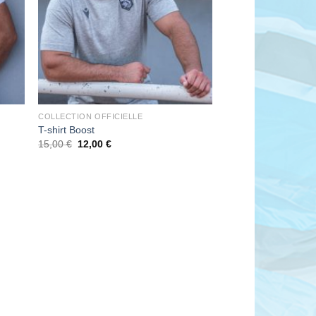
la
à la
list
wishlist
COLLECTION OFFICIELLE
T-shirt Boost
Le
Le
15,00
€
12,00
€
prix
prix
initial
actuel
était :
est :
15,00 €.
12,00 €.