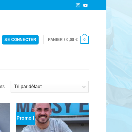
0
SE CONNECTER
PANIER /
0,00
€
ats
Promo !
uter
Ajouter