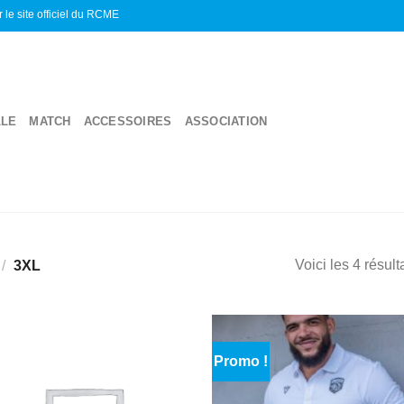
r le site officiel du RCME
LLE
MATCH
ACCESSOIRES
ASSOCIATION
Voici les 4 résult
/
3XL
Promo !
Ajouter
Ajo